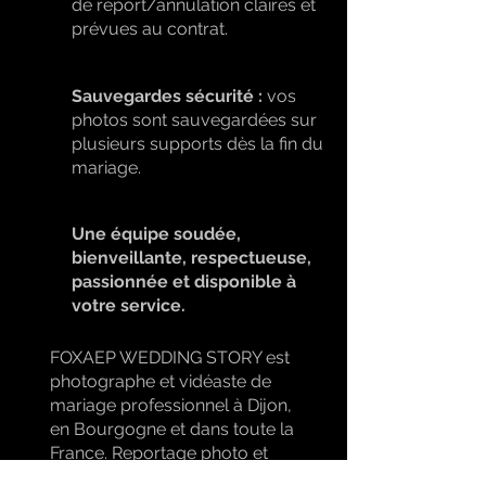
de report/annulation claires et
prévues au contrat.
Sauvegardes sécurité :
vos
photos sont sauvegardées sur
plusieurs supports dès la fin du
mariage.
Une équipe soudée,
bienveillante, respectueuse,
passionnée et disponible à
votre service.
FOXAEP WEDDING STORY est
photographe et vidéaste de
mariage professionnel à Dijon,
en Bourgogne et dans toute la
France. Reportage photo et
vidéo de mariage à Dijon,