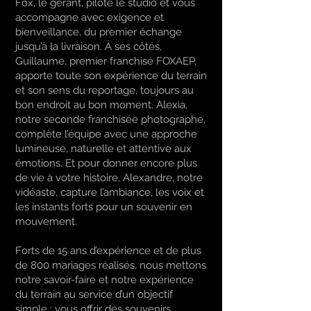
Fox, le gérant, pilote le studio et vous
accompagne avec exigence et
bienveillance, du premier échange
jusqu’à la livraison. À ses côtés,
Guillaume, premier franchisé FOXAEP,
apporte toute son expérience du terrain
et son sens du reportage, toujours au
bon endroit au bon moment. Alexia,
notre seconde franchisée photographe,
complète l’équipe avec une approche
lumineuse, naturelle et attentive aux
émotions. Et pour donner encore plus
de vie à votre histoire, Alexandre, notre
vidéaste, capture l’ambiance, les voix et
les instants forts pour un souvenir en
mouvement.
Forts de 15 ans d’expérience et de plus
de 800 mariages réalisés, nous mettons
notre savoir-faire et notre expérience
du terrain au service d’un objectif
simple : vous offrir des souvenirs