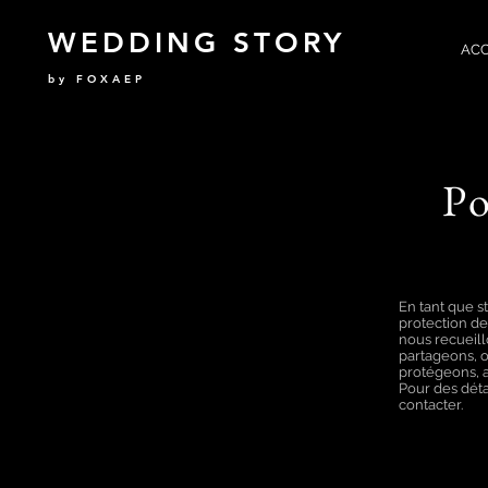
WEDDING STORY
ACC
by FOXAEP
Po
En tant que 
protection de
nous recueill
partageons, 
protégeons, a
Pour des déta
contacter.