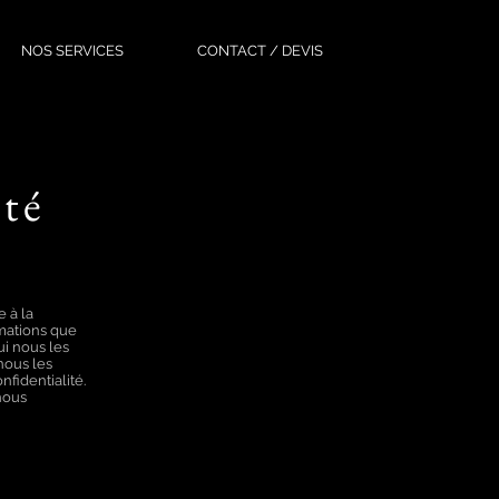
NOS SERVICES
CONTACT / DEVIS
ité
 à la
rmations que
ui nous les
nous les
nfidentialité.
 nous